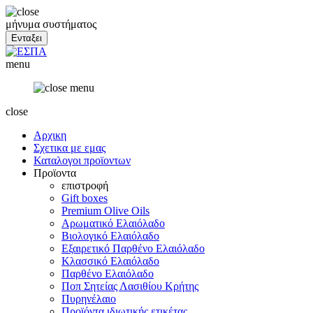
μήνυμα συστήματος
menu
close
Αρχικη
Σχετικα με εμας
Καταλογοι προϊοντων
Προϊοντα
επιστροφή
Gift boxes
Premium Olive Oils
Αρωματικό Ελαιόλαδο
Βιολογικό Ελαιόλαδο
Εξαιρετικό Παρθένο Ελαιόλαδο
Κλασσικό Ελαιόλαδο
Παρθένο Ελαιόλαδο
Ποπ Σητείας Λασιθίου Κρήτης
Πυρηνέλαιο
Προϊόντα ιδιωτικής ετικέτας