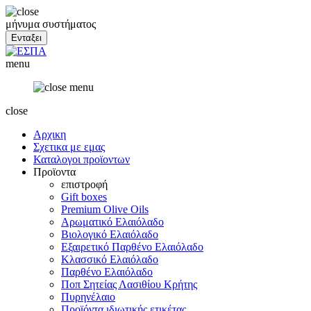
μήνυμα συστήματος
menu
close
Αρχικη
Σχετικα με εμας
Καταλογοι προϊοντων
Προϊοντα
επιστροφή
Gift boxes
Premium Olive Oils
Αρωματικό Ελαιόλαδο
Βιολογικό Ελαιόλαδο
Εξαιρετικό Παρθένο Ελαιόλαδο
Κλασσικό Ελαιόλαδο
Παρθένο Ελαιόλαδο
Ποπ Σητείας Λασιθίου Κρήτης
Πυρηνέλαιο
Προϊόντα ιδιωτικής ετικέτας