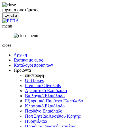
μήνυμα συστήματος
menu
close
Αρχικη
Σχετικα με εμας
Καταλογοι προϊοντων
Προϊοντα
επιστροφή
Gift boxes
Premium Olive Oils
Αρωματικό Ελαιόλαδο
Βιολογικό Ελαιόλαδο
Εξαιρετικό Παρθένο Ελαιόλαδο
Κλασσικό Ελαιόλαδο
Παρθένο Ελαιόλαδο
Ποπ Σητείας Λασιθίου Κρήτης
Πυρηνέλαιο
Προϊόντα ιδιωτικής ετικέτας