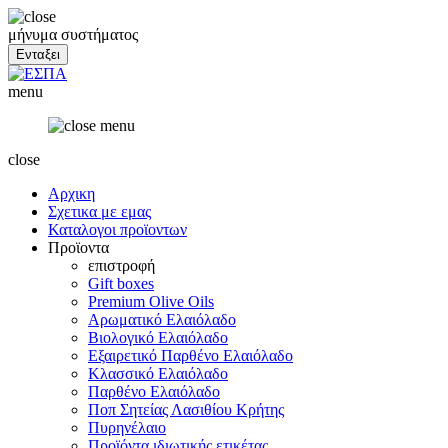
μήνυμα συστήματος
menu
close
Αρχικη
Σχετικα με εμας
Καταλογοι προϊοντων
Προϊοντα
επιστροφή
Gift boxes
Premium Olive Oils
Αρωματικό Ελαιόλαδο
Βιολογικό Ελαιόλαδο
Εξαιρετικό Παρθένο Ελαιόλαδο
Κλασσικό Ελαιόλαδο
Παρθένο Ελαιόλαδο
Ποπ Σητείας Λασιθίου Κρήτης
Πυρηνέλαιο
Προϊόντα ιδιωτικής ετικέτας