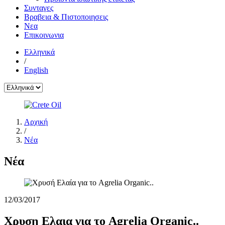
Συνταγες
Βραβεια & Πιστοποιησεις
Νεα
Επικοινωνια
Ελληνικά
/
English
Αρχική
/
Νέα
Νέα
12/03/2017
Χρυση Ελαια για το Agrelia Organic..