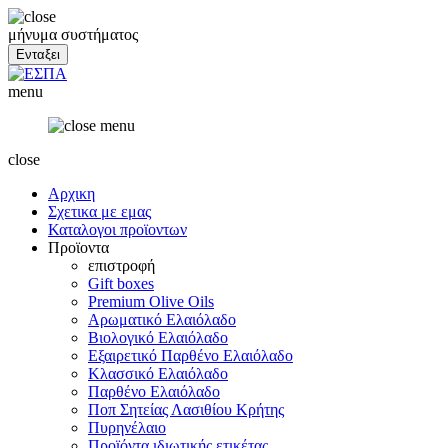
μήνυμα συστήματος
menu
close
Αρχικη
Σχετικα με εμας
Καταλογοι προϊοντων
Προϊοντα
επιστροφή
Gift boxes
Premium Olive Oils
Αρωματικό Ελαιόλαδο
Βιολογικό Ελαιόλαδο
Εξαιρετικό Παρθένο Ελαιόλαδο
Κλασσικό Ελαιόλαδο
Παρθένο Ελαιόλαδο
Ποπ Σητείας Λασιθίου Κρήτης
Πυρηνέλαιο
Προϊόντα ιδιωτικής ετικέτας