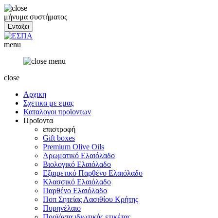
μήνυμα συστήματος
menu
close
Αρχικη
Σχετικα με εμας
Καταλογοι προϊοντων
Προϊοντα
επιστροφή
Gift boxes
Premium Olive Oils
Αρωματικό Ελαιόλαδο
Βιολογικό Ελαιόλαδο
Εξαιρετικό Παρθένο Ελαιόλαδο
Κλασσικό Ελαιόλαδο
Παρθένο Ελαιόλαδο
Ποπ Σητείας Λασιθίου Κρήτης
Πυρηνέλαιο
Προϊόντα ιδιωτικής ετικέτας