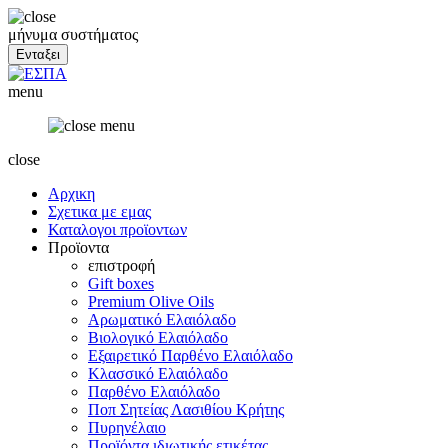
μήνυμα συστήματος
menu
close
Αρχικη
Σχετικα με εμας
Καταλογοι προϊοντων
Προϊοντα
επιστροφή
Gift boxes
Premium Olive Oils
Αρωματικό Ελαιόλαδο
Βιολογικό Ελαιόλαδο
Εξαιρετικό Παρθένο Ελαιόλαδο
Κλασσικό Ελαιόλαδο
Παρθένο Ελαιόλαδο
Ποπ Σητείας Λασιθίου Κρήτης
Πυρηνέλαιο
Προϊόντα ιδιωτικής ετικέτας