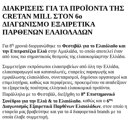
ΔΙΑΚΡΙΣΕΙΣ ΓΙΑ ΤΑ ΠΡΟΪΟΝΤΑ ΤΗΣ
CRETAN MILL ΣΤΟΝ 6ο
ΔΙΑΓΩΝΙΣΜΟ ΕΞΑΙΡΕΤΙΚΑ
ΠΑΡΘΕΝΩΝ ΕΛΑΙΟΛΑΔΩΝ
η
Για 8
χρονιά διοργανώθηκε το
Φεστιβάλ για το Ελαιόλαδο και
την Επιτραπέζια Ελιά
στην Αμαλιάδα, το οποίο αποτελεί έναν
από τους πιο σημαντικούς θεσμούς της ελαιοκομίαςστην Ελλάδα.
Συμμετείχαν εκπρόσωποι ελαιοτριβείων από όλη την Ελλάδα,
ελαιοπαραγωγοί και καταναλωτές, εταιρείες παραγωγής και
εμφιάλωσης ελαιολάδου, συνεταιρισμοί, δημόσιοι οργανισμοί και
επιμελητήρια, καθώς και περιφέρειες, προκειμένου να αναδείξουν
τα εξαιρετικής ποιότητας ελληνικά ελαιοκομικά προϊόντα.
ο
Παράλληλα με το Φεστιβάλ, διεξήχθη το
8
Επιστημονικό
ος
Συνέδριο για την Ελιά & το Ελαιόλαδο
, καθώς και ο
6
Διαγωνισμός Εξαιρετικά Παρθένων Ελαιολάδων
, στον οποίο η
εταιρεία μας βραβεύτηκε και για τα 4 διαφορετικά brands με τα
οποία έλαβε συμμετοχή.