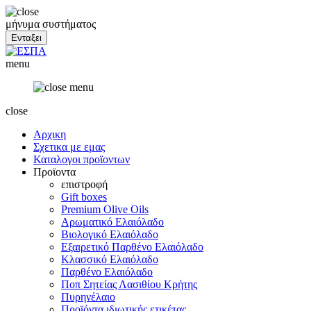
μήνυμα συστήματος
menu
close
Αρχικη
Σχετικα με εμας
Καταλογοι προϊοντων
Προϊοντα
επιστροφή
Gift boxes
Premium Olive Oils
Αρωματικό Ελαιόλαδο
Βιολογικό Ελαιόλαδο
Εξαιρετικό Παρθένο Ελαιόλαδο
Κλασσικό Ελαιόλαδο
Παρθένο Ελαιόλαδο
Ποπ Σητείας Λασιθίου Κρήτης
Πυρηνέλαιο
Προϊόντα ιδιωτικής ετικέτας