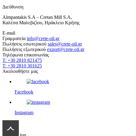
Διεύθυνση
Almpantakis S.A – Cretan Mill S.A,
Καλέσα Μαλεβιζίου, Ηράκλειο Κρήτης
E-mail
Γραμματεία
info@crete-oil.gr
Πωλήσεις εσωτερικού
sales@crete-oil.gr
Πωλήσεις εξωτερικού
export@crete-oil.gr
Τηλέφωνα επικοινωνίας
T: +30 2810 821475
T: +30 2810 301625
Ακολουθήστε μας
Facebook
Instagram
top