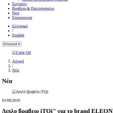
Συνταγες
Βραβεια & Πιστοποιησεις
Νεα
Επικοινωνια
Ελληνικά
/
English
Αρχική
/
Νέα
Νέα
01/06/2016
Διπλο βραβειο iTQi" για το brand ELE