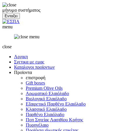
μήνυμα συστήματος
menu
close
Αρχικη
Σχετικα με εμας
Καταλογοι προϊοντων
Προϊοντα
επιστροφή
Gift boxes
Premium Olive Oils
Αρωματικό Ελαιόλαδο
Βιολογικό Ελαιόλαδο
Εξαιρετικό Παρθένο Ελαιόλαδο
Κλασσικό Ελαιόλαδο
Παρθένο Ελαιόλαδο
Ποπ Σητείας Λασιθίου Κρήτης
Πυρηνέλαιο
Προϊόντα ιδιωτικής ετικέτας