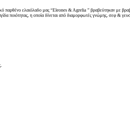
κό παρθένο ελαιόλαδο μας “Eleones & Agrelia ” βραβεύτηκαν με βραβ
ίδα ποιότητας, η οποία δίνεται από διαμορφωτές γνώμης, σεφ & γευσι
.