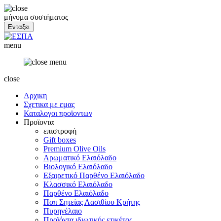
μήνυμα συστήματος
menu
close
Αρχικη
Σχετικα με εμας
Καταλογοι προϊοντων
Προϊοντα
επιστροφή
Gift boxes
Premium Olive Oils
Αρωματικό Ελαιόλαδο
Βιολογικό Ελαιόλαδο
Εξαιρετικό Παρθένο Ελαιόλαδο
Κλασσικό Ελαιόλαδο
Παρθένο Ελαιόλαδο
Ποπ Σητείας Λασιθίου Κρήτης
Πυρηνέλαιο
Προϊόντα ιδιωτικής ετικέτας