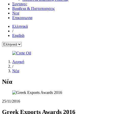
Συνταγες
Βραβεια & Πιστοποιησεις
Νεα
Επικοινωνια
Ελληνικά
/
English
Αρχική
/
Νέα
Νέα
25/11/2016
Greek Exports Awards 2016