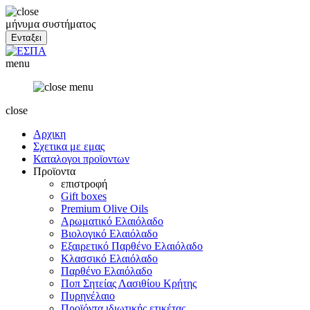
μήνυμα συστήματος
menu
close
Αρχικη
Σχετικα με εμας
Καταλογοι προϊοντων
Προϊοντα
επιστροφή
Gift boxes
Premium Olive Oils
Αρωματικό Ελαιόλαδο
Βιολογικό Ελαιόλαδο
Εξαιρετικό Παρθένο Ελαιόλαδο
Κλασσικό Ελαιόλαδο
Παρθένο Ελαιόλαδο
Ποπ Σητείας Λασιθίου Κρήτης
Πυρηνέλαιο
Προϊόντα ιδιωτικής ετικέτας