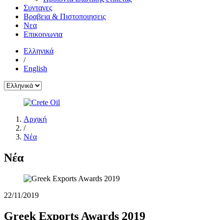
Συνταγες
Βραβεια & Πιστοποιησεις
Νεα
Επικοινωνια
Ελληνικά
/
English
Αρχική
/
Νέα
Νέα
22/11/2019
Greek Exports Awards 2019