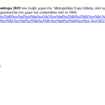
odexpo 2019
που έλαβε χώρα στο Metropolitan Expo Athens, από τις
ηριοποιείται στο χώρο του ελαιολάδου από το 1866.
%ce%b5%cf%80%ce%af%ce%ba%ce%b5%ce%bd%cf%84%cf%81%ce%bf-
0%cf%81%ce%bf%cf%8a%cf%8c%ce%bd%cf%84%ce%b1-%ce%b5
.