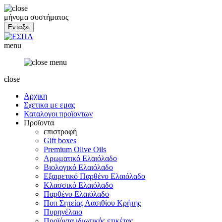
μήνυμα συστήματος
menu
close
Αρχικη
Σχετικα με εμας
Καταλογοι προϊοντων
Προϊοντα
επιστροφή
Gift boxes
Premium Olive Oils
Αρωματικό Ελαιόλαδο
Βιολογικό Ελαιόλαδο
Εξαιρετικό Παρθένο Ελαιόλαδο
Κλασσικό Ελαιόλαδο
Παρθένο Ελαιόλαδο
Ποπ Σητείας Λασιθίου Κρήτης
Πυρηνέλαιο
Προϊόντα ιδιωτικής ετικέτας