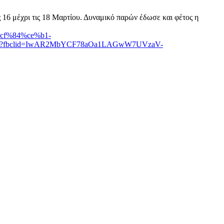
 16 μέχρι τις 18 Μαρτίου. Δυναμικό παρών έδωσε και φέτος η
%cf%84%ce%b1-
/?fbclid=IwAR2MbYCF78aOa1LAGwW7UVzaV-