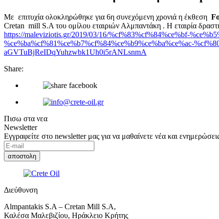
Με επιτυχία ολοκληρώθηκε για 6η συνεχόμενη χρονιά η έκθεση
Fo
Cretan mill S.A του ομίλου εταιριών Αλμπαντάκη . Η εταιρία δραστ
https://maleviziotis.gr/2019/03/16/%cf%83%cf%84%ce%bf-
%ce%ba%cf%81%ce%b7%cf%84%ce%b9%ce%ba%ce%ac-%cf%8
aGVTuBjReIDqYuhzwbk1Uh0i5rANLsnmA
Share:
Πισω στα νεα
Newsletter
Εγγραφείτε στο newsletter μας για να μαθαίνετε νέα και ενημερώσεις
Διεύθυνση
Almpantakis S.A – Cretan Mill S.A,
Καλέσα Μαλεβιζίου, Ηράκλειο Κρήτης