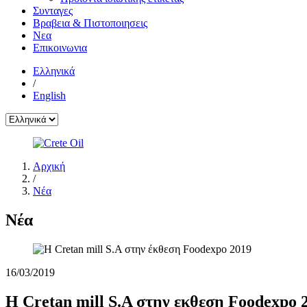
Συνταγες
Βραβεια & Πιστοποιησεις
Νεα
Επικοινωνια
Ελληνικά
/
English
Αρχική
/
Νέα
Νέα
16/03/2019
Η Cretan mill S.A στην εκθεση Foodexpo 