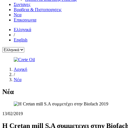
Συνταγες
Βραβεια & Πιστοποιησεις
Νεα
Επικοινωνια
Ελληνικά
/
English
Αρχική
/
Νέα
Νέα
13/02/2019
Η Cretan mill S.A συμμετεχει στην Biofac