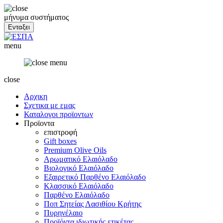
μήνυμα συστήματος
menu
close
Αρχικη
Σχετικα με εμας
Καταλογοι προϊοντων
Προϊοντα
επιστροφή
Gift boxes
Premium Olive Oils
Αρωματικό Ελαιόλαδο
Βιολογικό Ελαιόλαδο
Εξαιρετικό Παρθένο Ελαιόλαδο
Κλασσικό Ελαιόλαδο
Παρθένο Ελαιόλαδο
Ποπ Σητείας Λασιθίου Κρήτης
Πυρηνέλαιο
Προϊόντα ιδιωτικής ετικέτας