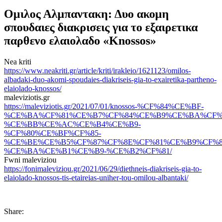
Ομιλος Αλμπαντακη: Δυο ακομη
σπουδαιες διακρισεις για το εξαιρετικα
παρθενο ελαιολαδο «Knossos»
Nea kriti
https://www.neakriti.gr/article/kriti/irakleio/1621123/omilos-
albadaki-duo-akomi-spoudaies-diakriseis-gia-to-exairetika-partheno-
elaiolado-knossos/
maleviziotis.gr
https://maleviziotis.gr/2021/07/01/knossos-%CF%84%CE%BF-
%CE%BA%CF%81%CE%B7%CF%84%CE%B9%CE%BA%CF%
%CE%BB%CE%AC%CE%B4%CE%B9-
%CF%80%CE%BF%CF%85-
%CE%BE%CE%B5%CF%87%CF%8E%CF%81%CE%B9%CF%8
%CE%BA%CE%B1%CE%B9-%CE%B2%CF%81/
Fwni maleviziou
https://fonimaleviziou.gr/2021/06/29/diethneis-diakriseis-gia-to-
elaiolado-knossos-tis-etaireias-uniher-tou-omilou-albantaki/
Share: