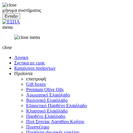
μήνυμα συστήματος
menu
close
Αρχικη
Σχετικα με εμας
Καταλογοι προϊοντων
Προϊοντα
επιστροφή
Gift boxes
Premium Olive Oils
Αρωματικό Ελαιόλαδο
Βιολογικό Ελαιόλαδο
Εξαιρετικό Παρθένο Ελαιόλαδο
Κλασσικό Ελαιόλαδο
Παρθένο Ελαιόλαδο
Ποπ Σητείας Λασιθίου Κρήτης
Πυρηνέλαιο
Προϊόντα ιδιωτικής ετικέτας