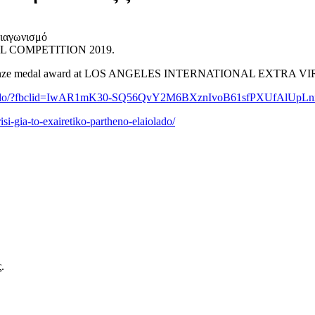
διαγωνισμό
 COMPETITION 2019.
s» won bronze medal award at LOS ANGELES INTERNATIONAL EXTR
iko-elaiolado/?fbclid=IwAR1mK30-SQ56QvY2M6BXznIvoB61sfPXUfAlU
isi-gia-to-exairetiko-partheno-elaiolado/
.