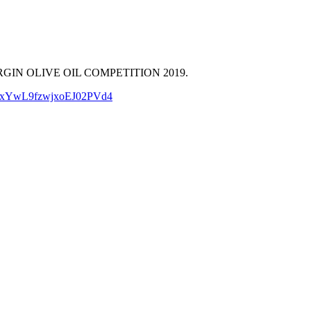
A VIRGIN OLIVE OIL COMPETITION 2019.
pLnxYwL9fzwjxoEJ02PVd4