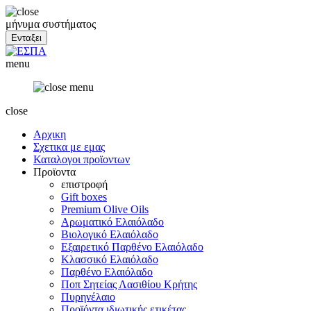
μήνυμα συστήματος
menu
close
Αρχικη
Σχετικα με εμας
Καταλογοι προϊοντων
Προϊοντα
επιστροφή
Gift boxes
Premium Olive Oils
Αρωματικό Ελαιόλαδο
Βιολογικό Ελαιόλαδο
Εξαιρετικό Παρθένο Ελαιόλαδο
Κλασσικό Ελαιόλαδο
Παρθένο Ελαιόλαδο
Ποπ Σητείας Λασιθίου Κρήτης
Πυρηνέλαιο
Προϊόντα ιδιωτικής ετικέτας