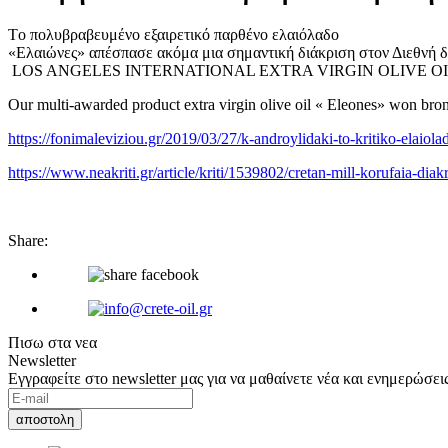
Tο πολυβραβευμένο εξαιρετικό παρθένο ελαιόλαδο
«Ελαιώνες» απέσπασε ακόμα μια σημαντική διάκριση στον Διεθνή 
LOS ANGELES INTERNATIONAL EXTRA VIRGIN OLIVE OIL
Our multi-awarded product extra virgin olive oil « Εleone
https://fonimaleviziou.gr/2019/03/27/k-androylidaki-to-krit
https://www.neakriti.gr/article/kriti/1539802/cretan-mill-korufaia-diakr
Share:
Πισω στα νεα
Newsletter
Εγγραφείτε στο newsletter μας για να μαθαίνετε νέα και ενημερώσεις