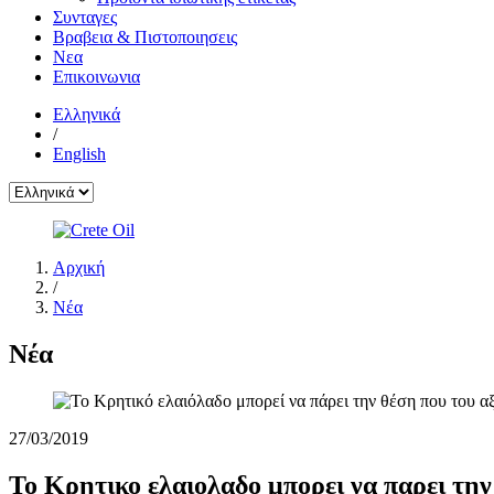
Συνταγες
Βραβεια & Πιστοποιησεις
Νεα
Επικοινωνια
Ελληνικά
/
English
Αρχική
/
Νέα
Νέα
27/03/2019
Το Κρητικο ελαιολαδο μπορει να παρει την 