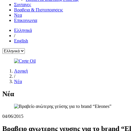
Συνταγες
Βραβεια & Πιστοποιησεις
Νεα
Επικοινωνια
Ελληνικά
/
English
Αρχική
/
Νέα
Νέα
04/06/2015
Βραβειο ανωτερης γευσης για το brand “E