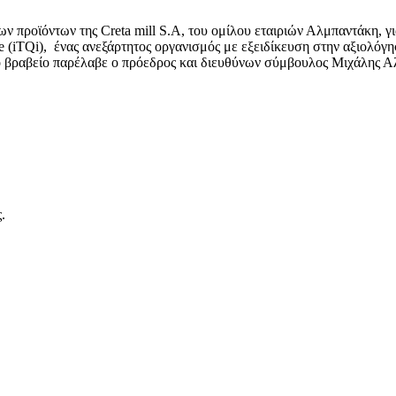
προϊόντων της Creta mill S.A, του ομίλου εταιριών Αλμπαντάκη, για 
itute (iTQi), ένας ανεξάρτητος οργανισμός με εξειδίκευση στην αξιο
 Το βραβείο παρέλαβε ο πρόεδρος και διευθύνων σύμβουλος Μιχάλης 
.