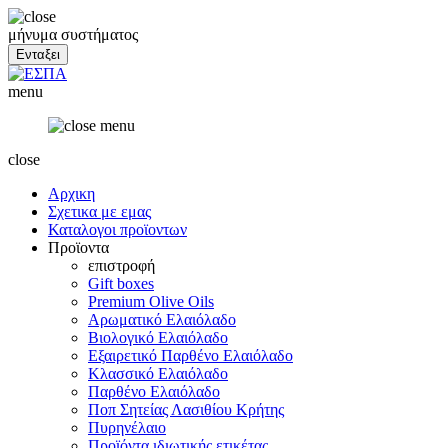
μήνυμα συστήματος
menu
close
Αρχικη
Σχετικα με εμας
Καταλογοι προϊοντων
Προϊοντα
επιστροφή
Gift boxes
Premium Olive Oils
Αρωματικό Ελαιόλαδο
Βιολογικό Ελαιόλαδο
Εξαιρετικό Παρθένο Ελαιόλαδο
Κλασσικό Ελαιόλαδο
Παρθένο Ελαιόλαδο
Ποπ Σητείας Λασιθίου Κρήτης
Πυρηνέλαιο
Προϊόντα ιδιωτικής ετικέτας