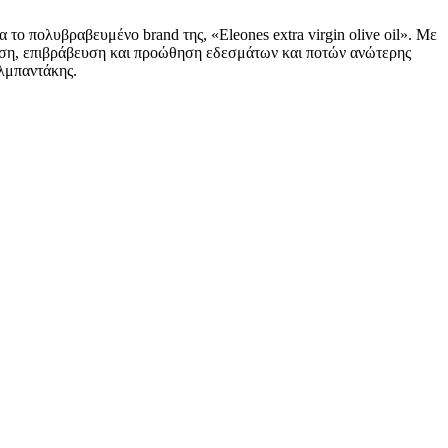
το πολυβραβευμένο brand της, «Eleones extra virgin olive oil». Με
λόγηση, επιβράβευση και προώθηση εδεσμάτων και ποτών ανώτερης
Αλμπαντάκης.