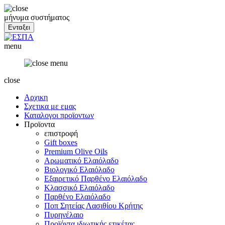
μήνυμα συστήματος
menu
close
Αρχικη
Σχετικα με εμας
Καταλογοι προϊοντων
Προϊοντα
επιστροφή
Gift boxes
Premium Olive Oils
Αρωματικό Ελαιόλαδο
Βιολογικό Ελαιόλαδο
Εξαιρετικό Παρθένο Ελαιόλαδο
Κλασσικό Ελαιόλαδο
Παρθένο Ελαιόλαδο
Ποπ Σητείας Λασιθίου Κρήτης
Πυρηνέλαιο
Προϊόντα ιδιωτικής ετικέτας