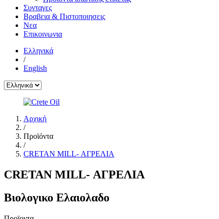
Συνταγες
Βραβεια & Πιστοποιησεις
Νεα
Επικοινωνια
Ελληνικά
/
English
Αρχική
/
Προϊόντα
/
CRETAN MILL- ΑΓΡΕΛΙΑ
CRETAN MILL- ΑΓΡΕΛΙΑ
Βιολογικο Ελαιολαδο
Προϊοντα