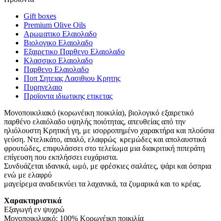
Gift boxes
Premium Olive Oils
Αρωματικο Ελαιολαδο
Βιολογικο Ελαιολαδο
Εξαιρετικο Παρθενο Ελαιολαδο
Κλασσικο Ελαιολαδο
Παρθενο Ελαιολαδο
Ποπ Σητειας Λασιθιου Κρητης
Πυρηνελαιο
Προϊοντα ιδιωτικης ετικετας
Μονοποικιλιακό (κορωνέικη ποικιλία), βιολογικό εξαιρετικό
παρθένο ελαιόλαδο υψηλής ποιότητας, απευθείας από την
ηλιόλουστη Κρητική γη, με ισορροπημένο χαρακτήρα και πλούσια
γεύση. Ντελικάτο, απαλό, ελαφρώς κρεμώδες και απολαυστικά
φρουτώδες, επιφυλάσσει στο τελείωμα μια διακριτική πιπεράτη
επίγευση που εκπλήσσει ευχάριστα.
Συνδυάζεται ιδανικά, ωμό, με φρέσκιες σαλάτες, ψάρι και όσπρια
ενώ με ελαφρύ
μαγείρεμα αναδεικνύει τα λαχανικά, τα ζυμαρικά και το κρέας.
Χαρακτηριστικά
Εξαγωγή εν ψυχρώ
Μονοποικιλιακό: 100% Κορωνέικη ποικιλία