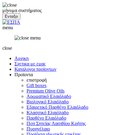
μήνυμα συστήματος
menu
close
Αρχικη
Σχετικα με εμας
Καταλογοι προϊοντων
Προϊοντα
επιστροφή
Gift boxes
Premium Olive Oils
Αρωματικό Ελαιόλαδο
Βιολογικό Ελαιόλαδο
Εξαιρετικό Παρθένο Ελαιόλαδο
Κλασσικό Ελαιόλαδο
Παρθένο Ελαιόλαδο
Ποπ Σητείας Λασιθίου Κρήτης
Πυρηνέλαιο
Προϊόντα ιδιωτικής ετικέτας