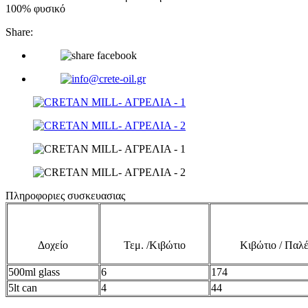
100% φυσικό
Share:
Πληροφοριες συσκευασιας
Δοχείο
Τεμ. /Κιβώτιο
Κιβώτιο / Παλ
500ml glass
6
174
5lt can
4
44