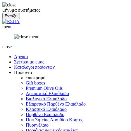
μήνυμα συστήματος
menu
close
Αρχικη
Σχετικα με εμας
Καταλογοι προϊοντων
Προϊοντα
επιστροφή
Gift boxes
Premium Olive Oils
Αρωματικό Ελαιόλαδο
Βιολογικό Ελαιόλαδο
Εξαιρετικό Παρθένο Ελαιόλαδο
Κλασσικό Ελαιόλαδο
Παρθένο Ελαιόλαδο
Ποπ Σητείας Λασιθίου Κρήτης
Πυρηνέλαιο
Προϊόντα ιδιωτικής ετικέτας