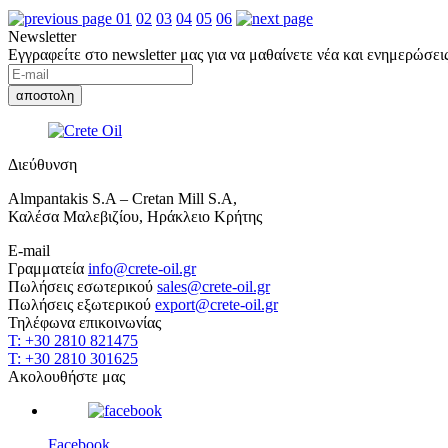
01
02
03
04
05
06
Newsletter
Εγγραφείτε στο newsletter μας για να μαθαίνετε νέα και ενημερώσεις
Διεύθυνση
Almpantakis S.A – Cretan Mill S.A,
Καλέσα Μαλεβιζίου, Ηράκλειο Κρήτης
E-mail
Γραμματεία
info@crete-oil.gr
Πωλήσεις εσωτερικού
sales@crete-oil.gr
Πωλήσεις εξωτερικού
export@crete-oil.gr
Τηλέφωνα επικοινωνίας
T: +30 2810 821475
T: +30 2810 301625
Ακολουθήστε μας
Facebook