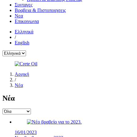
Συνταγες
Βραβεια & Πιστοποιησεις
Νεα
Επικοινωνια
Ελληνικά
/
English
Αρχική
/
Νέα
Νέα
16/01/2023